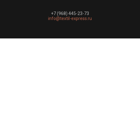
+7 (968) 445-23-73
info@textil-express.ru