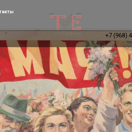
такты
+7 (968) 