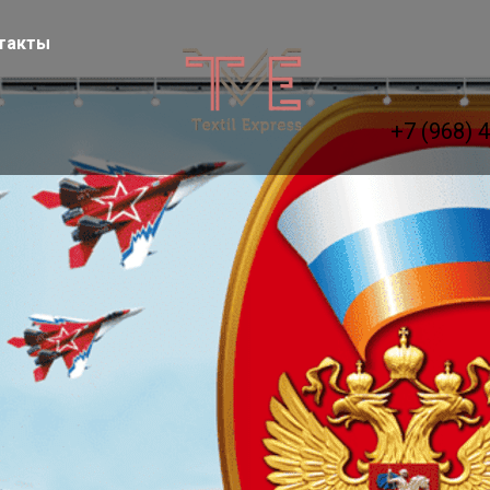
такты
+7 (968) 