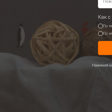
Как с
По т
По э
Нажимая кн