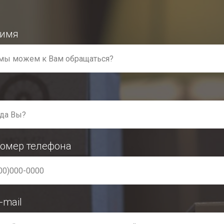
 имя
омер телефона
-mail