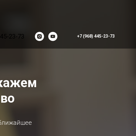
445-23-73
+7 (968) 445-23-73
скажем
тво
 ближайшее